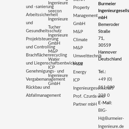
Ingenieure
Burmeier
und -sanierung
Property
Ingenieurgesell
seecon
Arbeitssicherheit
Management
mbH
Ingenieure
und
GmbH
Bemeroder
Tucher
Gesundheitsschutz
Straße
M&P
Ingenieure
71,
Projektsteuerung
Climate
GmbH
30559
und Controlling
M&P
M&P
Hannover
Brachflächenrecycling
Umwelttechnik
Deutschland
Water
und Liegenschaftsentwicklung
M&P
ICP
Genehmigungs- und
Tel.:
Energy
Ingenieure
Vergabemanagement
+49 (0)
ICP
GmbH
Rückbau und
511 899
Ingenieurgesellschaft
Abfallmanagement
223 0
Prof. Czurda und
E-Mail:
Partner mbH
BIG-
H@Burmeier-
Ingenieure.de