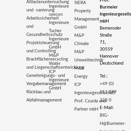
Prof.
Altlastenuntersuchung
SIERA
Ingenieure
Burmeier
und -sanierung
Property
Ingenieurgesell
seecon
Arbeitssicherheit
Management
mbH
Ingenieure
und
GmbH
Bemeroder
Tucher
Gesundheitsschutz
Straße
M&P
Ingenieure
71,
Projektsteuerung
Climate
GmbH
30559
und Controlling
M&P
M&P
Hannover
Brachflächenrecycling
Umwelttechnik
Deutschland
Water
und Liegenschaftsentwicklung
M&P
ICP
Genehmigungs- und
Tel.:
Energy
Ingenieure
Vergabemanagement
+49 (0)
ICP
GmbH
Rückbau und
511 899
Ingenieurgesellschaft
Abfallmanagement
223 0
Prof. Czurda und
E-Mail:
Partner mbH
BIG-
H@Burmeier-