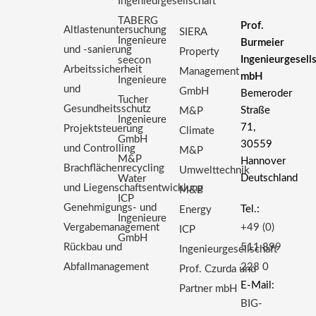
Ingenieurgesellschaft
TABERG
Prof.
Altlastenuntersuchung
SIERA
Ingenieure
Burmeier
und -sanierung
Property
Ingenieurgesell
seecon
Arbeitssicherheit
Management
mbH
Ingenieure
und
GmbH
Bemeroder
Tucher
Gesundheitsschutz
Straße
M&P
Ingenieure
71,
Projektsteuerung
Climate
GmbH
30559
und Controlling
M&P
M&P
Hannover
Brachflächenrecycling
Umwelttechnik
Deutschland
Water
und Liegenschaftsentwicklung
M&P
ICP
Genehmigungs- und
Tel.:
Energy
Ingenieure
Vergabemanagement
+49 (0)
ICP
GmbH
Rückbau und
511 899
Ingenieurgesellschaft
Abfallmanagement
223 0
Prof. Czurda und
E-Mail:
Partner mbH
BIG-