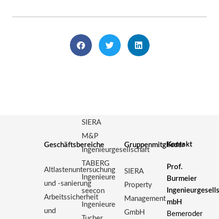
SIERA
M&P
Kontakt
Geschäftsbereiche
Gruppenmitglieder
Ingenieurgesellschaft
TABERG
Prof.
Altlastenuntersuchung
SIERA
Ingenieure
Burmeier
und -sanierung
Property
Ingenieurgesell
seecon
Arbeitssicherheit
Management
mbH
Ingenieure
und
GmbH
Bemeroder
Tucher