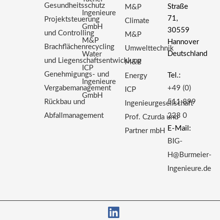
Gesundheitsschutz
Straße
M&P
Ingenieure
71,
Projektsteuerung
Climate
GmbH
30559
und Controlling
M&P
M&P
Hannover
Brachflächenrecycling
Umwelttechnik
Deutschland
Water
und Liegenschaftsentwicklung
M&P
ICP
Genehmigungs- und
Tel.:
Energy
Ingenieure
Vergabemanagement
+49 (0)
ICP
GmbH
Rückbau und
511 899
Ingenieurgesellschaft
Abfallmanagement
223 0
Prof. Czurda und
E-Mail:
Partner mbH
BIG-
H@Burmeier-
Ingenieure.de