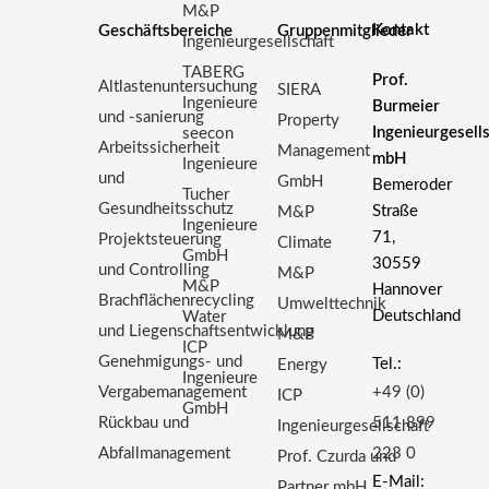
M&P
Kontakt
Geschäftsbereiche
Gruppenmitglieder
Ingenieurgesellschaft
TABERG
Prof.
Altlastenuntersuchung
SIERA
Ingenieure
Burmeier
und -sanierung
Property
Ingenieurgesell
seecon
Arbeitssicherheit
Management
mbH
Ingenieure
und
GmbH
Bemeroder
Tucher
Gesundheitsschutz
Straße
M&P
Ingenieure
71,
Projektsteuerung
Climate
GmbH
30559
und Controlling
M&P
M&P
Hannover
Brachflächenrecycling
Umwelttechnik
Deutschland
Water
und Liegenschaftsentwicklung
M&P
ICP
Genehmigungs- und
Tel.:
Energy
Ingenieure
Vergabemanagement
+49 (0)
ICP
GmbH
Rückbau und
511 899
Ingenieurgesellschaft
Abfallmanagement
223 0
Prof. Czurda und
E-Mail:
Partner mbH