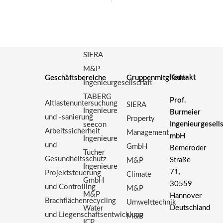
SIERA
M&P
Kontakt
Geschäftsbereiche
Gruppenmitglieder
Ingenieurgesellschaft
TABERG
Prof.
Altlastenuntersuchung
SIERA
Ingenieure
Burmeier
und -sanierung
Property
Ingenieurgesell
seecon
Arbeitssicherheit
Management
mbH
Ingenieure
und
GmbH
Bemeroder
Tucher
Gesundheitsschutz
Straße
M&P
Ingenieure
71,
Projektsteuerung
Climate
GmbH
30559
und Controlling
M&P
M&P
Hannover
Brachflächenrecycling
Umwelttechnik
Deutschland
Water
und Liegenschaftsentwicklung
M&P
ICP