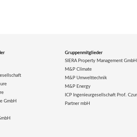
der
Gruppenmitglieder
SIERA Property Management GmbH
M&P Climate
sellschaft
M&P Umwelttechnik
ure
M&P Energy
re
ICP Ingenieurgesellschaft Prof. Czu
ure GmbH
Partner mbH
 GmbH