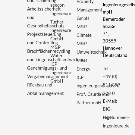
und -sanierung
Property
Ingenieurgesell
seecon
Arbeitssicherheit
Management
mbH
Ingenieure
und
GmbH
Bemeroder
Tucher
Gesundheitsschutz
Straße
M&P
Ingenieure
71,
Projektsteuerung
Climate
GmbH
30559
und Controlling
M&P
M&P
Hannover
Brachflächenrecycling
Umwelttechnik
Deutschland
Water
und Liegenschaftsentwicklung
M&P
ICP
Genehmigungs- und
Tel.:
Energy
Ingenieure
Vergabemanagement
+49 (0)
ICP
GmbH
Rückbau und
511 899
Ingenieurgesellschaft
Abfallmanagement
223 0
Prof. Czurda und
E-Mail:
Partner mbH
BIG-
H@Burmeier-
Ingenieure.de