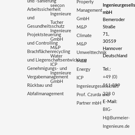
und -sanierung
Property
Ingenieurgesell
seecon
Arbeitssicherheit
Management
mbH
Ingenieure
und
GmbH
Bemeroder
Tucher
Gesundheitsschutz
Straße
M&P
Ingenieure
71,
Projektsteuerung
Climate
GmbH
30559
und Controlling
M&P
M&P
Hannover
Brachflächenrecycling
Umwelttechnik
Deutschland
Water
und Liegenschaftsentwicklung
M&P
ICP
Genehmigungs- und
Tel.:
Energy
Ingenieure
Vergabemanagement
+49 (0)
ICP
GmbH
Rückbau und
511 899
Ingenieurgesellschaft
Abfallmanagement
223 0
Prof. Czurda und
E-Mail:
Partner mbH
BIG-
H@Burmeier-
Ingenieure.de