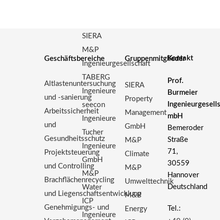
SIERA
M&P
Kontakt
Geschäftsbereiche
Gruppenmitglieder
Ingenieurgesellschaft
TABERG
Prof.
Altlastenuntersuchung
SIERA
Ingenieure
Burmeier
und -sanierung
Property
Ingenieurgesell
seecon
Arbeitssicherheit
Management
mbH
Ingenieure
und
GmbH
Bemeroder
Tucher
Gesundheitsschutz
Straße
M&P
Ingenieure
71,
Projektsteuerung
Climate
GmbH
30559
und Controlling
M&P
M&P
Hannover
Brachflächenrecycling
Umwelttechnik
Deutschland
Water
und Liegenschaftsentwicklung
M&P
ICP
Genehmigungs- und
Tel.:
Energy
Ingenieure