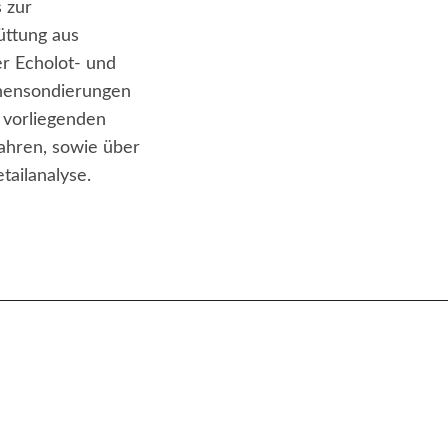
 zur
üttung aus
er Echolot- und
hensondierungen
 vorliegenden
fahren, sowie über
tailanalyse.