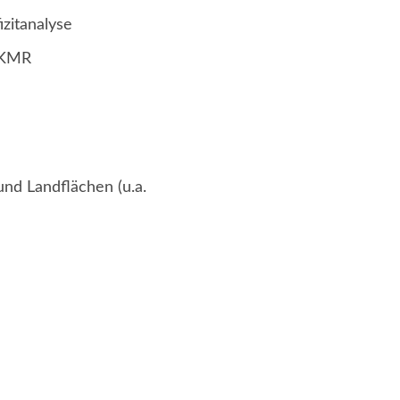
zitanalyse
 KMR
nd Landflächen (u.a.