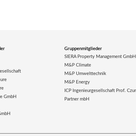
der
Gruppenmitglieder
SIERA Property Management GmbH
M&P Climate
sellschaft
M&P Umwelttechnik
ure
M&P Energy
re
ICP Ingenieurgesellschaft Prof. Czu
ure GmbH
Partner mbH
 GmbH