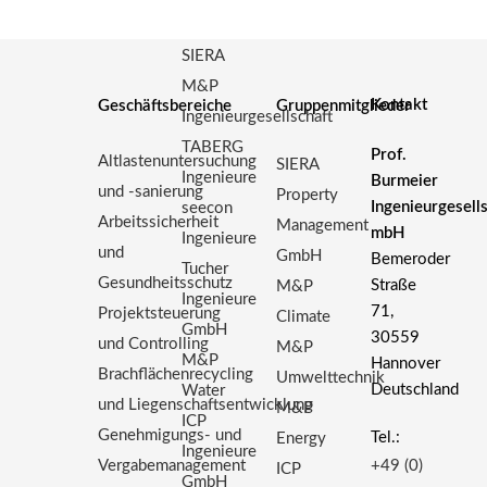
SIERA
M&P
Kontakt
Geschäftsbereiche
Gruppenmitglieder
Ingenieurgesellschaft
TABERG
Prof.
Altlastenuntersuchung
SIERA
Ingenieure
Burmeier
und -sanierung
Property
Ingenieurgesell
seecon
Arbeitssicherheit
Management
mbH
Ingenieure
und
GmbH
Bemeroder
Tucher
Gesundheitsschutz
Straße
M&P
Ingenieure
71,
Projektsteuerung
Climate
GmbH
30559
und Controlling
M&P
M&P
Hannover
Brachflächenrecycling
Umwelttechnik
Deutschland
Water
und Liegenschaftsentwicklung
M&P
ICP
Genehmigungs- und
Tel.:
Energy
Ingenieure
Vergabemanagement
+49 (0)
ICP
GmbH