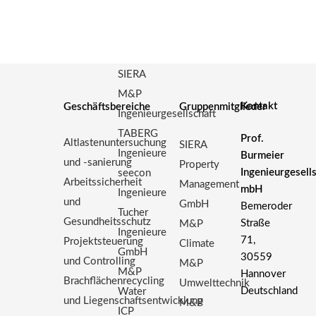
SIERA
M&P
Kontakt
Geschäftsbereiche
Gruppenmitglieder
Ingenieurgesellschaft
TABERG
Prof.
Altlastenuntersuchung
SIERA
Ingenieure
Burmeier
und -sanierung
Property
Ingenieurgesell
seecon
Arbeitssicherheit
Management
mbH
Ingenieure
und
GmbH
Bemeroder
Tucher
Gesundheitsschutz
Straße
M&P
Ingenieure
71,
Projektsteuerung
Climate
GmbH
30559
und Controlling
M&P
M&P
Hannover
Brachflächenrecycling
Umwelttechnik
Deutschland
Water
und Liegenschaftsentwicklung
M&P
ICP